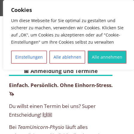
MENU
Cookies
Teamunicorn Physiotherapie
Physiotherapie Mühldorf Mona Allinger
Um diese Webseite für Sie optimal zu gestalten und
sicherer zu machen, verwenden wir Cookies. Klicken Sie
auf „OK“, um Cookies zu akzeptieren oder auf "Cookie-
Einstellungen" um Ihre Cookies selbst zu verwalten
Einstellungen
Alle ablehnen
Alle annehmen
📅 Anmeldung und Termine
Einfach. Persönlich. Ohne Einhorn-Stress.
🦄
Du willst einen Termin bei uns? Super
Entscheidung! 🙌🏼
Bei
TeamUnicorn-Physio
läuft alles