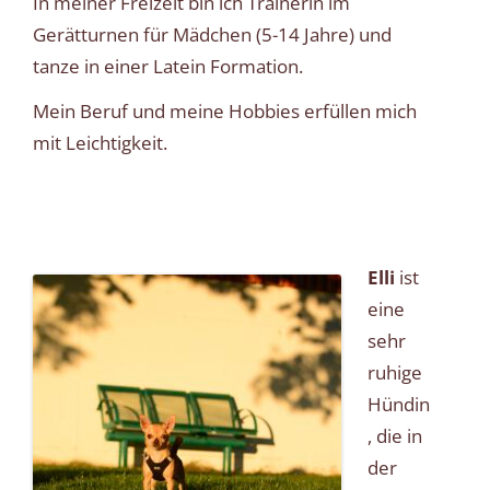
In meiner Freizeit bin ich Trainerin im
Gerätturnen für Mädchen (5-14 Jahre) und
tanze in einer Latein Formation.
Mein Beruf und meine Hobbies erfüllen mich
mit Leichtigkeit.
Elli
ist
eine
sehr
ruhige
Hündin
, die in
der