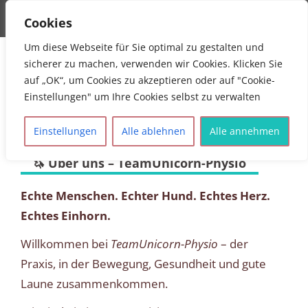
MENU
Cookies
Teamunicorn Physiotherapie
Physiotherapie Mühldorf Mona Allinger
Um diese Webseite für Sie optimal zu gestalten und
sicherer zu machen, verwenden wir Cookies. Klicken Sie
auf „OK“, um Cookies zu akzeptieren oder auf "Cookie-
Einstellungen" um Ihre Cookies selbst zu verwalten
Einstellungen
Alle ablehnen
Alle annehmen
🦄 Über uns – TeamUnicorn-Physio
Echte Menschen. Echter Hund. Echtes Herz.
Echtes Einhorn.
Willkommen bei
TeamUnicorn-Physio
– der
Praxis, in der Bewegung, Gesundheit und gute
Laune zusammenkommen.